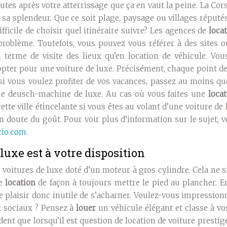
utes après votre atterrissage que ça en vaut la peine. La Co
e sa splendeur. Que ce soit plage, paysage ou villages réputé
difficile de choisir quel itinéraire suivre? Les agences de
loca
problème. Toutefois, vous pouvez vous référer à des sites o
n terme de visite des lieux qu’en location de véhicule. Vou
ter pour une voiture de luxe. Précisément, chaque point de
, si vous voulez profiter de vos vacances, passez au moins q
une deusch-machine de luxe. Au cas où vous faites une
loca
ette ville étincelante si vous êtes au volant d’une voiture de 
n doute du goût. Pour voir plus d’information sur le sujet, v
cio.com
.
luxe est à votre disposition
 voitures de luxe doté d’un moteur à gros cylindre. Cela ne s
ne
location
de façon à toujours mettre le pied au plancher. E
plaisir donc inutile de s’acharner. Voulez-vous impression
x sociaux ? Pensez à
louer
un véhicule élégant et classe à v
dent que lorsqu’il est question de location de voiture prestige,