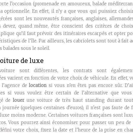
orte l’occasion (promenade en amoureux, balade méditerran
era optionnelle. En effet, il n’y a que vous qui puissiez choisi
érées sont les nouveautés françaises, anglaises, allemandes
us devez, quand même, être conscient des critères de choi
plique qu’il faut prévoir des itinéraires escarpés et opter p
istiques de l’île. Par ailleurs, les cabriolets sont tout à fait 
os balades sous le soleil.
voiture de luxe
oiture sont différentes, les contrats sont égaleme
es varient en fonction de votre choix de véhicule. En effet, 
 l’agence de
location
si vous n’en êtes pas encore sûr. D’ai
ces si vous voulez être certain de l’alternative que vous
igé de
louer
une voiture de très haut standing durant tout
journée (quelques centaines d’euros), il n’est pas faute de f
 luxe moins moderne. Certaines voitures françaises sont lu
uros. Vous pourrez ainsi économiser pour passer un peu de
éfini votre choix, fixez la date et l’heure de la prise en ch