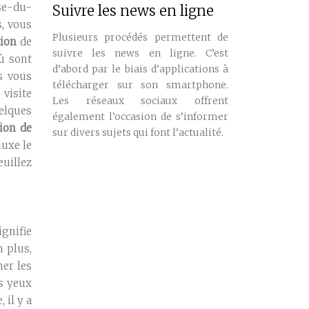
rse-du-
Suivre les news en ligne
s, vous
Plusieurs procédés permettent de
tion
de
suivre les news en ligne. C’est
ù sont
d’abord par le biais d’applications à
s vous
télécharger sur son smartphone.
 visite
Les réseaux sociaux offrent
uelques
également l’occasion de s’informer
tion de
sur divers sujets qui font l’actualité.
luxe le
euillez
ignifie
n plus,
ner les
os yeux
 il y a