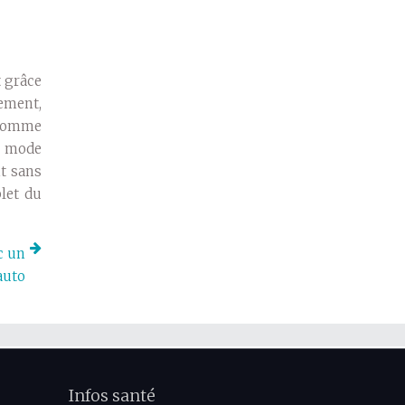
t grâce
lement,
. Comme
e mode
nt sans
plet du
c un
auto
Infos santé