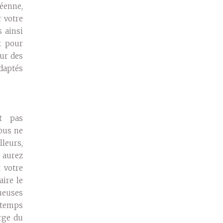
éenne,
r votre
 ainsi
x pour
our des
adaptés
nt pas
vous ne
lleurs,
 aurez
 votre
aire le
xueuses
 temps
arge du