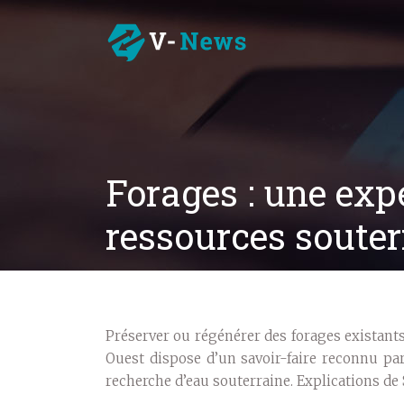
Forages : une exp
ressources souter
Préserver ou régénérer des forages existants
Ouest dispose d’un savoir-faire reconnu par 
recherche d’eau souterraine. Explications d