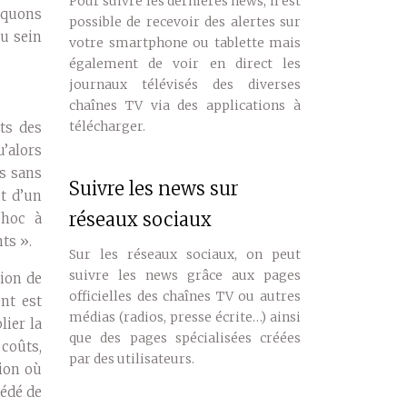
Pour suivre les dernières news, il est
liquons
possible de recevoir des alertes sur
u sein
votre smartphone ou tablette mais
également de voir en direct les
journaux télévisés des diverses
chaînes TV via des applications à
télécharger.
ts des
u’alors
es sans
Suivre les news sur
t d’un
réseaux sociaux
choc à
ts ».
Sur les réseaux sociaux, on peut
suivre les news grâce aux pages
tion de
officielles des chaînes TV ou autres
nt est
médias (radios, presse écrite…) ainsi
lier la
que des pages spécialisées créées
 coûts,
par des utilisateurs.
gion où
édé de