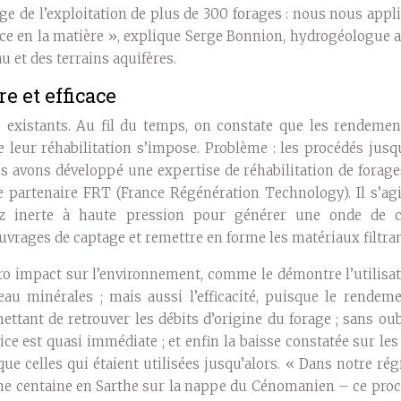
ge de l’exploitation de plus de 300 forages : nous nous app
ce en la matière », explique Serge Bonnion, hydrogéologue a
u et des terrains aquifères.
e et efficace
 existants. Au fil du temps, on constate que les rendemen
e leur réhabilitation s’impose. Problème : les procédés jusq
us avons développé une expertise de réhabilitation de forag
e partenaire FRT (France Régénération Technology). Il s’agi
gaz inerte à haute pression pour générer une onde de 
uvrages de captage et remettre en forme les matériaux filtran
ro impact sur l’environnement, comme le démontre l’utilisa
u minérales ; mais aussi l’efficacité, puisque le rendeme
ant de retrouver les débits d’origine du forage ; sans oub
ice est quasi immédiate ; et enfin la baisse constatée sur les
que celles qui étaient utilisées jusqu’alors. « Dans notre ré
e centaine en Sarthe sur la nappe du Cénomanien – ce proc