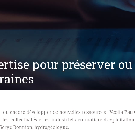
ertise pour préserver ou
raines
, ou encore développer de nouvelles ressources : Veolia Eau
les collectivités et es industriels en matière d’exploitatio
e Serge Bonnion, hydrogéologue.