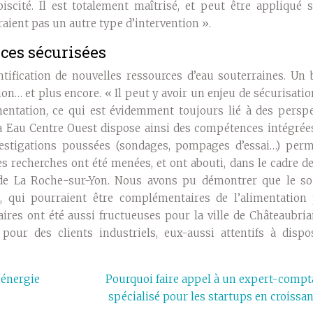
iscité. Il est totalement maîtrisé, et peut être appliqué 
raient pas un autre type d’intervention ».
rces sécurisées
ntification de nouvelles ressources d’eau souterraines. Un
on… et plus encore. « Il peut y avoir un enjeu de sécurisatio
imentation, ce qui est évidemment toujours lié à des persp
a Eau Centre Ouest dispose ainsi des compétences intégrée
vestigations poussées (sondages, pompages d’essai…) perm
s recherches ont été menées, et ont abouti, dans le cadre d
e de La Roche-sur-Yon. Nous avons pu démontrer que le so
s, qui pourraient être complémentaires de l’alimentation 
ires ont été aussi fructueuses pour la ville de Châteaubria
our des clients industriels, eux-aussi attentifs à dispo
 énergie
Pourquoi faire appel à un expert-compt
spécialisé pour les startups en croissan