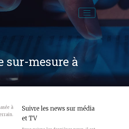
le sur-mesure à
asée à
Suivre les news sur média
errain.
et TV