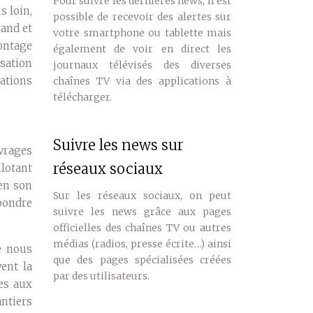
Pour suivre les dernières news, il est
s loin,
possible de recevoir des alertes sur
iand et
votre smartphone ou tablette mais
ontage
également de voir en direct les
isation
journaux télévisés des diverses
lations
chaînes TV via des applications à
télécharger.
Suivre les news sur
vrages
réseaux sociaux
lotant
en son
Sur les réseaux sociaux, on peut
épondre
suivre les news grâce aux pages
officielles des chaînes TV ou autres
médias (radios, presse écrite…) ainsi
e nous
que des pages spécialisées créées
ent la
par des utilisateurs.
ées aux
antiers