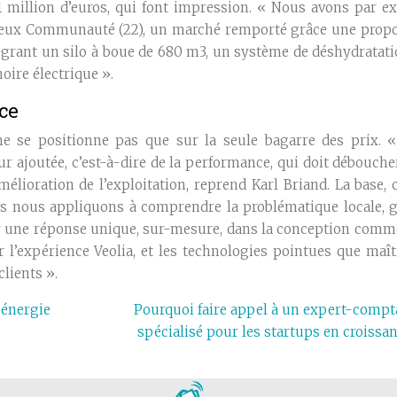
 1 million d’euros, qui font impression. « Nous avons par e
rieux Communauté (22), un marché remporté grâce une propo
tégrant un silo à boue de 680 m3, un système de déshydratat
oire électrique ».
ce
e se positionne pas que sur la seule bagarre des prix. 
r ajoutée, c’est-à-dire de la performance, qui doit débouch
élioration de l’exploitation, reprend Karl Briand. La base, c
Nous nous appliquons à comprendre la problématique locale, 
rter une réponse unique, sur-mesure, dans la conception com
l’expérience Veolia, et les technologies pointues que maîtr
clients ».
 énergie
Pourquoi faire appel à un expert-compt
spécialisé pour les startups en croissan