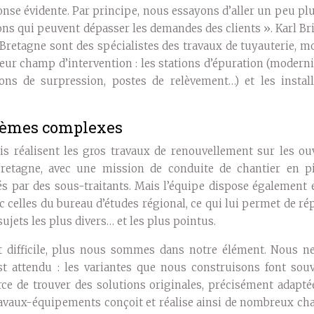
se évidente. Par principe, nous essayons d’aller un peu plu
ons qui peuvent dépasser les demandes des clients ». Karl Br
retagne sont des spécialistes des travaux de tuyauterie, m
eur champ d’intervention : les stations d’épuration (modern
tions de surpression, postes de relèvement…) et les instal
blèmes complexes
is réalisent les gros travaux de renouvellement sur les ou
 Bretagne, avec une mission de conduite de chantier en pi
és par des sous-traitants. Mais l’équipe dispose également 
c celles du bureau d’études régional, ce qui lui permet de r
sujets les plus divers… et les plus pointus.
t difficile, plus nous sommes dans notre élément. Nous n
t attendu : les variantes que nous construisons font souv
force de trouver des solutions originales, précisément adapt
travaux-équipements conçoit et réalise ainsi de nombreux ch