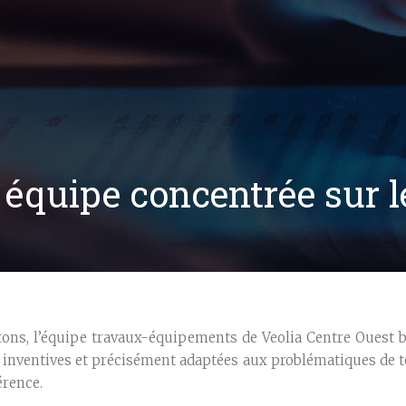
 équipe concentrée sur 
ons, l’équipe travaux-équipements de Veolia Centre Ouest b
s inventives et précisément adaptées aux problématiques de t
érence.