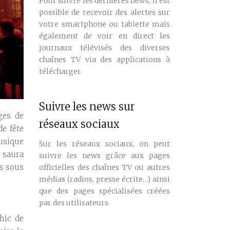
Pour suivre les dernières news, il est
possible de recevoir des alertes sur
votre smartphone ou tablette mais
également de voir en direct les
journaux télévisés des diverses
chaînes TV via des applications à
télécharger.
Suivre les news sur
ages de
réseaux sociaux
e fête
usique
Sur les réseaux sociaux, on peut
e saura
suivre les news grâce aux pages
es sous
officielles des chaînes TV ou autres
médias (radios, presse écrite…) ainsi
que des pages spécialisées créées
par des utilisateurs.
hic de