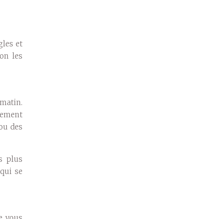
gles et
on les
matin.
èrement
 ou des
s plus
qui se
de vous