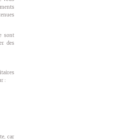
sements
tenues
e sont
er des
itaires
r :
e, car