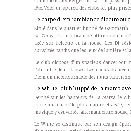
Gammarth aux Berges du Lac, en passant par
fête. Voici un aperçu des clubs les plus prisés 
Le carpe diem : ambiance électro au
Situé dans le quartier huppé de Gammarth
de Tunis
. Ce lieu branché attire une clien
axée sur l’électro et la house. Les DJ ré
survoltée, tandis que les jeux de lumière et
Le club dispose d’un spacieux dancefloor in
l’air entre deux danses. Les cocktails invent
Diem un incontournable des nuits tunisienn
Le white : club huppé de la marsa av
Perché sur les hauteurs de La Marsa, le Wh
attire une clientèle plus mature et aisée, v
musique y est variée, alternant entre house, 
Le White se distingue par son design épur