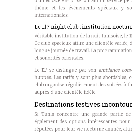
d’un espace VIP prisé, offrant un service per
thème et les événements spéciaux y sont
internationales.
Le 117 night club : institution noctur
Véritable institution de la nuit tunisoise, le
Ce club spacieux attire une clientèle variée,
longue journée de travail. La programmation 
et sonorités orientales.
Le 117 se distingue par son
ambiance conv
huppés. Les tarifs y sont plus abordables, c
club organise régulièrement des soirées à t
auprès d’une clientèle fidèle.
Destinations festives incontour
Si Tunis concentre une grande partie de l
également des options intéressantes pour 
réputées pour leur vie nocturne animée, atti