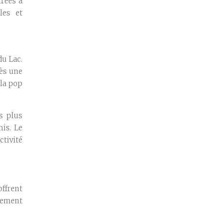
irées à
les et
du Lac.
rès une
 la pop
s plus
mis. Le
ctivité
ffrent
rement