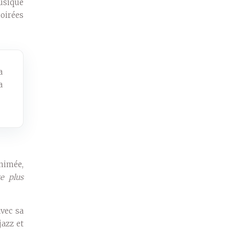
musique
oirées
a
a
nimée,
e plus
avec sa
jazz et