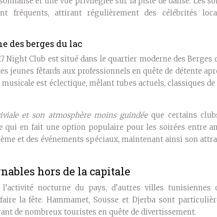
sonnalisé et une vue privilégiée sur la piste de danse. Les so
 fréquents, attirant régulièrement des célébrités loca
ne des berges du lac
 117 Night Club est situé dans le quartier moderne des Berges 
 des jeunes fêtards aux professionnels en quête de détente ap
musicale est éclectique, mêlant tubes actuels, classiques de
iviale et son atmosphère moins guindée
que certains club
e qui en fait une option populaire pour les soirées entre a
hème et des événements spéciaux, maintenant ainsi son attra
nables hors de la capitale
’activité nocturne du pays, d’autres villes tunisiennes o
faire la fête. Hammamet, Sousse et Djerba sont particuliè
rant de nombreux touristes en quête de divertissement.