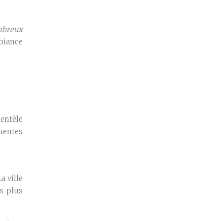
breux
mbiance
entèle
uentes
a ville
s plus