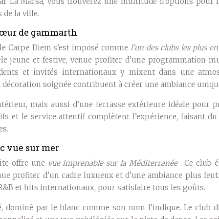
 La Marsa, vous trouverez une multitude d’options pour fa
de la ville.
 cœur de gammarth
, le Carpe Diem s’est imposé comme
l’un des clubs les plus e
tèle jeune et festive, venue profiter d’une programmation m
sidents et invités internationaux y mixent dans une atmo
 la décoration soignée contribuent à créer une ambiance uniqu
térieur, mais aussi d’une terrasse extérieure idéale pour 
ifs et le service attentif complètent l’expérience, faisant d
es.
ec vue sur mer
ite offre une
vue imprenable sur la Méditerranée
. Ce club 
enue profiter d’un cadre luxueux et d’une ambiance plus feut
R&B et hits internationaux, pour satisfaire tous les goûts.
é, dominé par le blanc comme son nom l’indique. Le club d