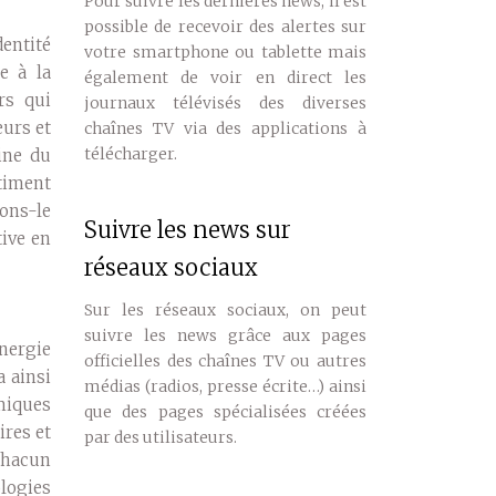
Pour suivre les dernières news, il est
possible de recevoir des alertes sur
dentité
votre smartphone ou tablette mais
e à la
également de voir en direct les
rs qui
journaux télévisés des diverses
eurs et
chaînes TV via des applications à
télécharger.
sine du
ntiment
sons-le
Suivre les news sur
tive en
réseaux sociaux
Sur les réseaux sociaux, on peut
suivre les news grâce aux pages
énergie
officielles des chaînes TV ou autres
a ainsi
médias (radios, presse écrite…) ainsi
omiques
que des pages spécialisées créées
ires et
par des utilisateurs.
 chacun
logies