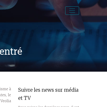
entré
nisme à
Suivre les news sur média
tes, le
et TV
 Veolia