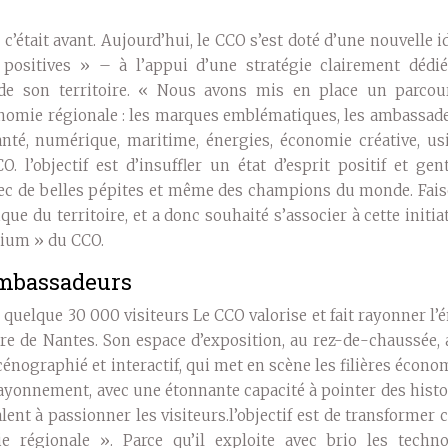
’était avant. Aujourd’hui, le CCO s’est doté d’une nouvelle i
positives » – à l’appui d’une stratégie clairement dédié
de son territoire. « Nous avons mis en place un parcou
onomie régionale : les marques emblématiques, les ambassad
/santé, numérique, maritime, énergies, économie créative, u
. l’objectif est d’insuffler un état d’esprit positif et ge
 avec de belles pépites et même des champions du monde. Fai
que du territoire, et a donc souhaité s’associer à cette initia
mium » du CCO.
ambassadeurs
 quelque 30 000 visiteurs Le CCO valorise et fait rayonner l’
tre de Nantes. Son espace d’exposition, au rez-de-chaussée, 
nographié et interactif, qui met en scène les filières écon
r rayonnement, avec une étonnante capacité à pointer des histo
nt à passionner les visiteurs.l’objectif est de transformer
 régionale ». Parce qu’il exploite avec brio les techno