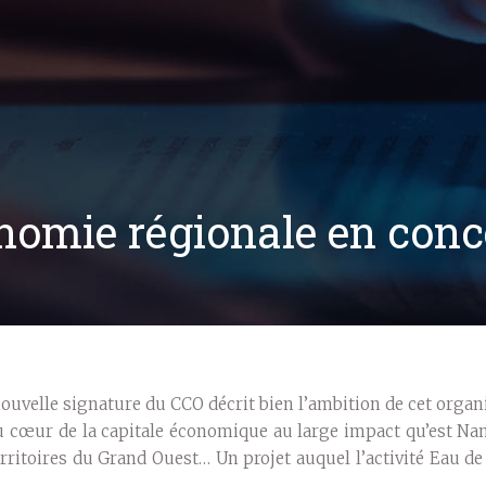
onomie régionale en conc
nouvelle signature du CCO décrit bien l’ambition de cet orga
u cœur de la capitale économique au large impact qu’est Nan
erritoires du Grand Ouest… Un projet auquel l’activité Eau de